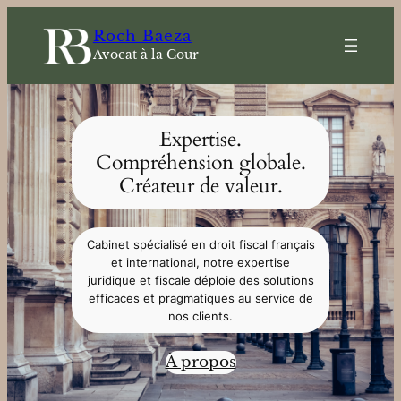
Skip
Roch Baeza
to
Avocat à la Cour
content
Expertise.
Compréhension globale.
Créateur de valeur.
Cabinet spécialisé en droit fiscal français
et international, notre expertise
juridique et fiscale déploie des solutions
efficaces et pragmatiques au service de
nos clients.
À propos